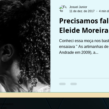
Josuel Junior
11 de dez. de 2017
4 min d
Precisamos fal
Eleide Moreira
Conheci essa moça nos bast
ensaiava " As artimanhas de 
Andrade em 2009), a...
 reservados
r.com