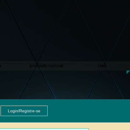
s
produção cultural
Mais
Login/Registre-se