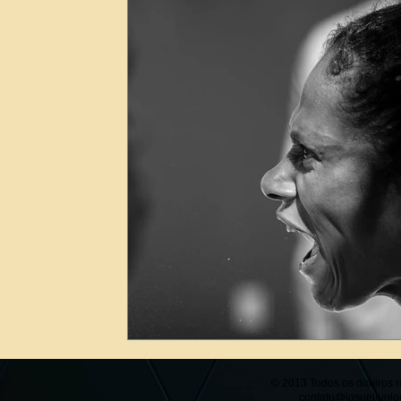
​© 2013 Todos os direiros
contato@josueljunio